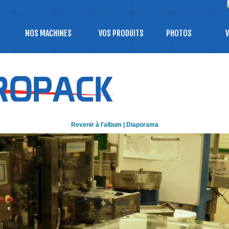
NOS MACHINES
VOS PRODUITS
PHOTOS
V
Revenir à l'album
|
Diaporama