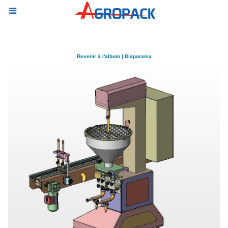
Revenir à l'album
|
Diaporama