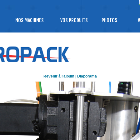
NOS MACHINES
VOS PRODUITS
PHOTOS
V
Revenir à l'album
|
Diaporama