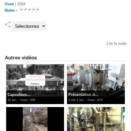
Vues :
1564
Notez :
Lire la suite
Autres vidéos
Capsuleus...
Présentation d...
32 sec
- Vues : 586
3 min 2 sec
- Vues : 470